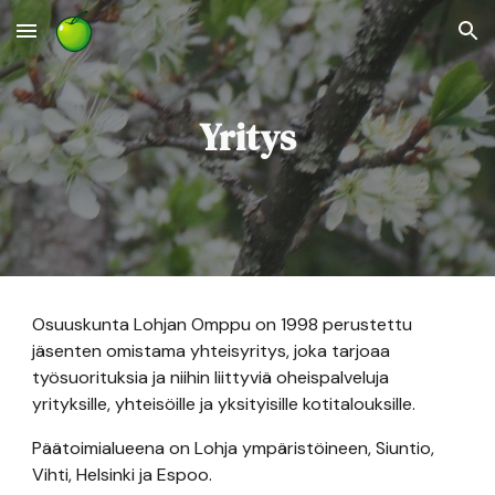
Skip to main content
Skip to navigation
Yritys
Osuuskunta Lohjan Omppu on 1998 perustettu 
jäsenten omistama yhteisyritys, joka tarjoaa 
työsuorituksia ja niihin liittyviä oheispalveluja 
yrityksille, yhteisöille ja yksityisille kotitalouksille.
Päätoimialueena on Lohja ympäristöineen, Siuntio, 
Vihti, Helsinki ja Espoo.