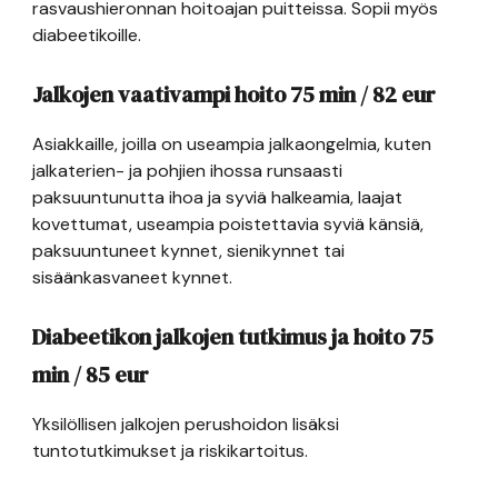
rasvaushieronnan hoitoajan puitteissa. Sopii myös
diabeetikoille.
Jalkojen vaativampi hoito 75 min /
82
eur
Asiakkaille, joilla on useampia jalkaongelmia, kuten
jalkaterien- ja pohjien ihossa runsaasti
paksuuntunutta ihoa ja syviä halkeamia, laajat
kovettumat, useampia poistettavia syviä känsiä,
paksuuntuneet kynnet, sienikynnet tai
sisäänkasvaneet kynnet.
Diabeetikon jalkojen tutkimus ja hoito 75
min /
85
eur
Yksilöllisen jalkojen perushoidon lisäksi
tuntotutkimukset ja riskikartoitus.