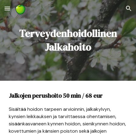
Skip to main content
Skip to navigation
Terveydenhoidollinen
Jalkahoito
Jalkojen perushoito 50 min /
68
eur
Sisältää hoidon tarpeen arvioinnin, jalkakylvyn,
kynsien leikkauksen ja tarvittaessa ohentamisen,
sisäänkasvaneen kynnen hoidon, sienikynnen hoidon,
kovettumien ja känsien poiston sekä jalkojen