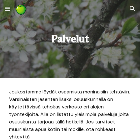
Skip to main content
Skip to navigation
Palvelut
Joukostamme löydät osaamista moninaisiin tehtäviin.
Varsinaisten jäsenten lisäksi osuuskunnalla on
käytettävissä tehokas verkosto eri alojen
työntekijöitä. Alla on listattu yleisimpiä palveluja joita
osuuskunta tarjoaa tällä hetkellä. Jos tarvitset
muunlaista apua kotiin tai mökille, ota rohkeasti
yhteyttä.