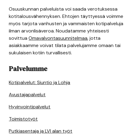
Osuuskunnan palveluista voi saada verotuksessa
kotitalousvähennyksen. Ehtojen täyttyessä voimme
myös tarjota vanhusten ja vammaisten kotipalveluja
ilman arvonlisäveroa. Noudatamme yhteisesti
sovittua
Omavalvontasuunnitelmaa
, jotta
asiakkaamme voivat tilata palvelujamme omaan tai
sukulaisen kotiin turvallisesti.
Palvelumme
Kotipalvelut: Siuntio ja Lohja
Avustajapalvelut
Hyvinvointipalvelut
Toimistotyöt
Putkiasentaja ja LVI alan työt