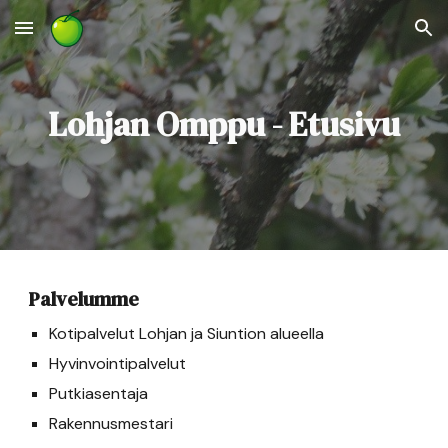
Skip to main content
Skip to navigation
Lohjan Omppu - Etusivu
Palvelumme
Kotipalvelut Lohjan ja Siuntion alueella
Hyvinvointipalvelut
Putkiasentaja
Rakennusmestari