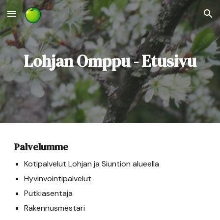
Skip to main content
Skip to navigation
Lohjan Omppu - Etusivu
Palvelumme
Kotipalvelut Lohjan ja Siuntion alueella
Hyvinvointipalvelut
Putkiasentaja
Rakennusmestari